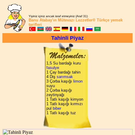
Yiyiniz içiniz ancak israf etmeyiniz (Araf 31)
Banu Atabay'ın
Mütevazı Lezzetler®
Türkçe yemek
tarifleri
Tahinli Piyaz
1,5 Su bardağı kuru
fasulye
1 Çay bardağı tahin
4 Diş
sarımsak
3 Çorba kaşığı
limon
suyu
2 Çorba kaşığı
zeytinyağı
1 Tatlı kaşığı kimyon
1 Tatlı kaşığı kırmızı
pul
biber
1 Tatlı kaşığı tuz