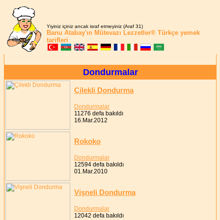
Yiyiniz içiniz ancak israf etmeyiniz (Araf 31)
Banu Atabay'ın
Mütevazı Lezzetler®
Türkçe yemek
tarifleri
Dondurmalar
Çilekli Dondurma
Dondurmalar
11276 defa bakıldı
16.Mar.2012
Rokoko
Dondurmalar
12594 defa bakıldı
01.Mar.2010
Vişneli Dondurma
Dondurmalar
12042 defa bakıldı