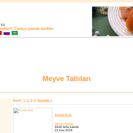
 31)
zetler®
Türkçe yemek tarifleri
Meyve Tatlıları
Sayfa:
1
,
2
,
3
,
4
Sonraki »
Ayvalı Kup
Meyve Tatlıları
3449 defa bakıldı
22.Kas.2018