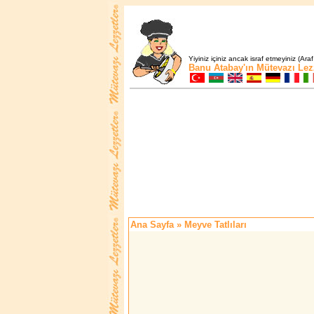
Yiyiniz içiniz ancak israf etmeyiniz (Araf
Banu Atabay'ın
Mütevazı Lez
Ana Sayfa
» Meyve Tatlıları