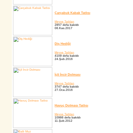
Çarçabuk Kabak Tatlısı
Meyve Tatlıları
2857 defa bakıldı
06.Kas.2017
Diş Hediği
Meyve Tatlıları
4109 defa bakıldı
24.Şub.2016
İçli İncir Dolması
Meyve Tatlıları
3747 defa bakıldı
27.Oca.2016
Havuç Dolması Tatlısı
Meyve Tatlıları
10986 defa bakıldı
11.Şub.2012