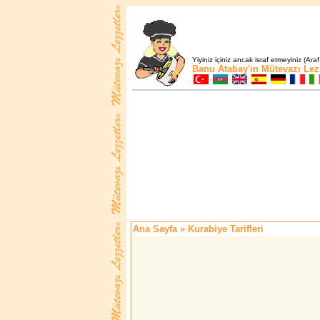
Yiyiniz içiniz ancak israf etmeyiniz (Araf
Banu Atabay'ın
Mütevazı Lez
Ana Sayfa
» Kurabiye Tarifleri