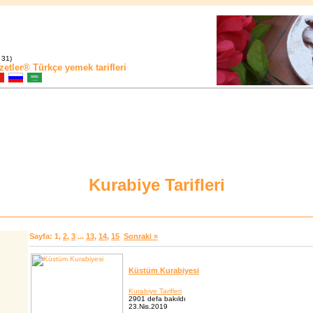
 31)
zetler®
Türkçe yemek tarifleri
Kurabiye Tarifleri
Sayfa:
1
,
2
,
3
...
13
,
14
,
15
Sonraki »
Küstüm Kurabiyesi
Kurabiye Tarifleri
2901 defa bakıldı
23.Nis.2019