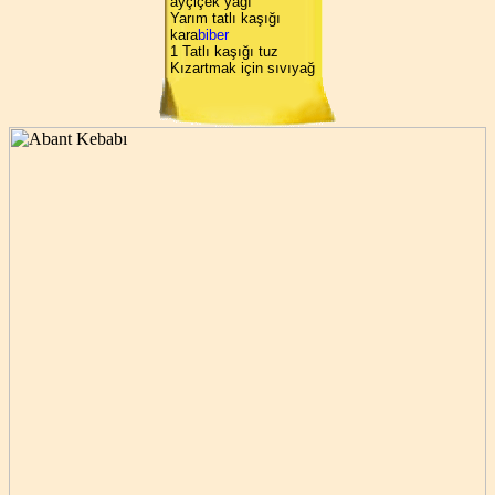
ayçiçek yağı
Yarım tatlı kaşığı
kara
biber
1 Tatlı kaşığı tuz
Kızartmak için sıvıyağ