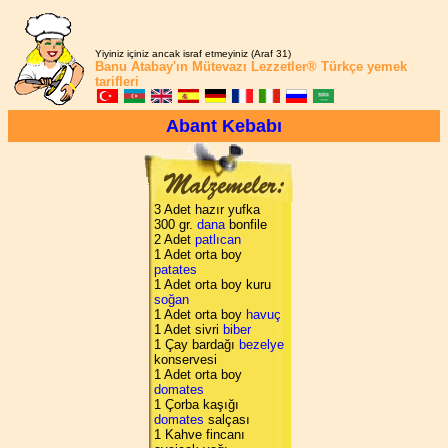
Yiyiniz içiniz ancak israf etmeyiniz (Araf 31)
Banu Atabay'ın
Mütevazı Lezzetler®
Türkçe yemek
tarifleri
Abant Kebabı
3 Adet hazır yufka
300 gr.
dana
bonfile
2 Adet
patlıcan
1 Adet orta boy
patates
1 Adet orta boy kuru
soğan
1 Adet orta boy
havuç
1 Adet sivri
biber
1 Çay bardağı
bezelye
konservesi
1 Adet orta boy
domates
1 Çorba kaşığı
domates
salçası
1 Kahve fincanı