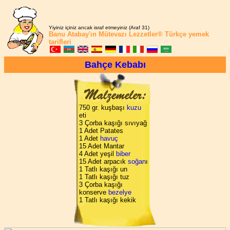
Yiyiniz içiniz ancak israf etmeyiniz (Araf 31)
Banu Atabay'ın
Mütevazı Lezzetler®
Türkçe yemek
tarifleri
Bahçe Kebabı
750 gr. kuşbaşı
kuzu
eti
3 Çorba kaşığı sıvıyağ
1 Adet Patates
1 Adet
havuç
15 Adet Mantar
4 Adet yeşil
biber
15 Adet arpacık
soğan
ı
1 Tatlı kaşığı un
1 Tatlı kaşığı tuz
3 Çorba kaşığı
konserve
bezelye
1 Tatlı kaşığı kekik