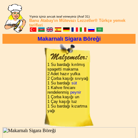
Yiyiniz içiniz ancak israf etmeyiniz (Araf 31)
Banu Atabay'ın
Mütevazı Lezzetler®
Türkçe yemek
tarifleri
Makarnalı Sigara Böreği
1 Su bardağı kırılmış
spagetti makarna
2 Adet hazır yufka
2 Çorba kaşığı sıvıyağ
1 Su bardağı
süt
1 Kahve fincanı
rendelenmiş
peynir
1 Çorba kaşığı un
1 Çay kaşığı tuz
1 Su bardağı kızartma
yağı