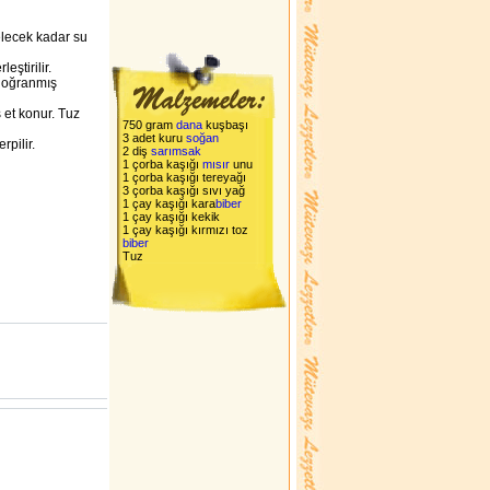
elecek kadar su
eştirilir.
 doğranmış
 et konur. Tuz
750 gram
dana
kuşbaşı
3 adet kuru
soğan
rpilir.
2 diş
sarımsak
1 çorba kaşığı
mısır
unu
1 çorba kaşığı tereyağı
3 çorba kaşığı sıvı yağ
1 çay kaşığı kara
biber
1 çay kaşığı kekik
1 çay kaşığı kırmızı toz
biber
Tuz