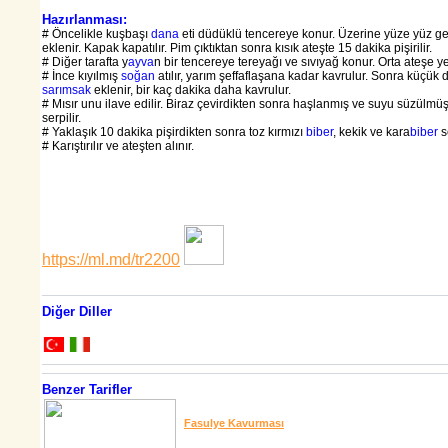
Hazırlanması:
# Öncelikle kuşbaşı
dana
eti düdüklü tencereye konur. Üzerine yüze yüz g
eklenir. Kapak kapatılır. Pim çıktıktan sonra kısık ateşte 15 dakika pişirilir.
# Diğer tarafta y
ayva
n bir tencereye tereyağı ve sıvıyağ konur. Orta ateşe yerl
# İnce kıyılmış
soğan
atılır, yarım şeffaflaşana kadar kavrulur. Sonra küçük
sarımsak
eklenir, bir kaç dakika daha kavrulur.
# Mısır unu ilave edilir. Biraz çevirdikten sonra haşlanmış ve suyu süzülmüş
serpilir.
# Yaklaşık 10 dakika pişirdikten sonra toz kırmızı
biber
, kekik ve kara
biber
se
# Karıştırılır ve ateşten alınır.
https://ml.md/tr2200
Diğer Diller
Benzer Tarifler
Fasulye Kavurması