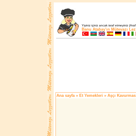
Yiyiniz içiniz ancak israf etmeyiniz (Araf
Banu Atabay'ın
Mütevazı Lez
Ana sayfa
»
Et Yemekleri
» Aşçı Kavurmas