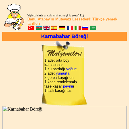
Yiyiniz içiniz ancak israf etmeyiniz (Araf 31)
Banu Atabay'ın
Mütevazı Lezzetler®
Türkçe yemek
tarifleri
Karnabahar Böreği
1 adet orta boy
karnabahar
1 su bardağı
yoğurt
2 adet
yumurta
2 çorba kaşığı un
1 kase rendelenmiş
taze kaşar
peynir
i
1 tatlı kaşığı tuz