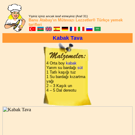
Yiyiniz içiniz ancak israf etmeyiniz (Araf 31)
Banu Atabay'ın
Mütevazı Lezzetler®
Türkçe yemek
tarifleri
Kabak Tava
4 Orta boy
kabak
Yarım su bardağı
süt
1 Tatlı kaşığı tuz
1 Su bardağı kızartma
yağı
2 – 3 Kaşık un
4 – 5 Dal dereotu