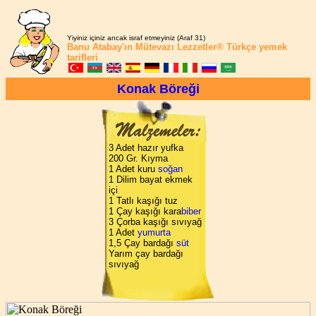
Yiyiniz içiniz ancak israf etmeyiniz (Araf 31)
Banu Atabay'ın
Mütevazı Lezzetler®
Türkçe yemek
tarifleri
Konak Böreği
3 Adet hazır yufka
200 Gr. Kıyma
1 Adet kuru
soğan
1 Dilim bayat ekmek
içi
1 Tatlı kaşığı tuz
1 Çay kaşığı kara
biber
3 Çorba kaşığı sıvıyağ
1 Adet
yumurta
1,5 Çay bardağı
süt
Yarım çay bardağı
sıvıyağ