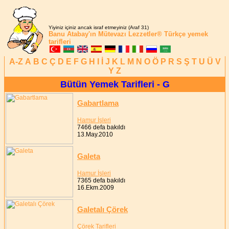
Yiyiniz içiniz ancak israf etmeyiniz (Araf 31)
Banu Atabay'ın
Mütevazı Lezzetler®
Türkçe yemek
tarifleri
A-Z
A
B
C
Ç
D
E
F
G
H
I
İ
J
K
L
M
N
O
Ö
P
R
S
Ş
T
U
Ü
V
Y
Z
Bütün Yemek Tarifleri - G
Gabartlama
Hamur İşleri
7466 defa bakıldı
13.May.2010
Galeta
Hamur İşleri
7365 defa bakıldı
16.Ekm.2009
Galetalı Çörek
Çörek Tarifleri