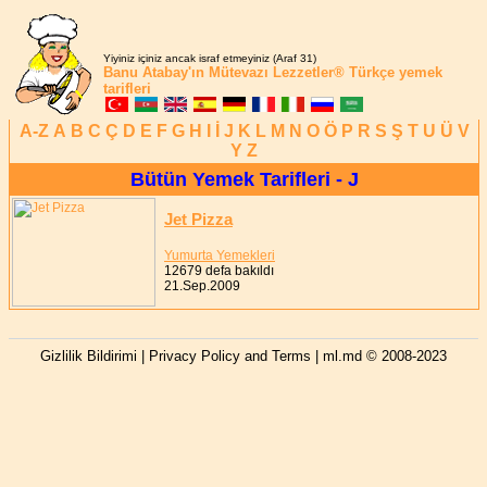
Yiyiniz içiniz ancak israf etmeyiniz (Araf 31)
Banu Atabay'ın
Mütevazı Lezzetler®
Türkçe yemek
tarifleri
A-Z
A
B
C
Ç
D
E
F
G
H
I
İ
J
K
L
M
N
O
Ö
P
R
S
Ş
T
U
Ü
V
Y
Z
Bütün Yemek Tarifleri - J
Jet Pizza
Yumurta Yemekleri
12679 defa bakıldı
21.Sep.2009
Gizlilik Bildirimi | Privacy Policy and Terms
| ml.md © 2008-2023