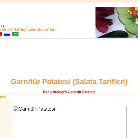
 31)
zetler®
Türkçe yemek tarifleri
Garnitür Patatesi (
Salata Tarifleri
)
Banu Atabay
's Garnitür Patatesi
tesi