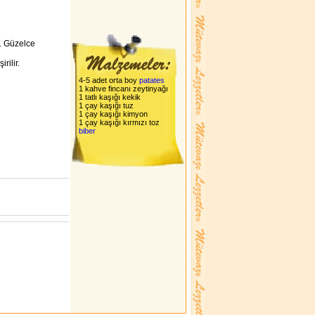
r. Güzelce
rilir.
4-5 adet orta boy
patates
1 kahve fincanı zeytinyağı
1 tatlı kaşığı kekik
1 çay kaşığı tuz
1 çay kaşığı kimyon
1 çay kaşığı kırmızı toz
biber