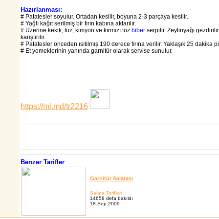
Hazırlanması:
# Patatesler soyulur. Ortadan kesilir, boyuna 2-3 parçaya kesilir.
# Yağlı kağıt serilmiş bir fırın kabına aktarılır.
# Üzerine kekik, tuz, kimyon ve kırmızı toz
biber
serpilir. Zeytinyağı gezdirili
karıştırılır.
# Patatesler önceden ısıtılmış 190 derece fırına verilir. Yaklaşık 25 dakika pişi
# Et yemeklerinin yanında garnitür olarak servise sunulur.
https://ml.md/tr2216
Benzer Tarifler
Garnitür Salatası
Salata Tarifleri
14658 defa bakıldı
18.Sep.2009