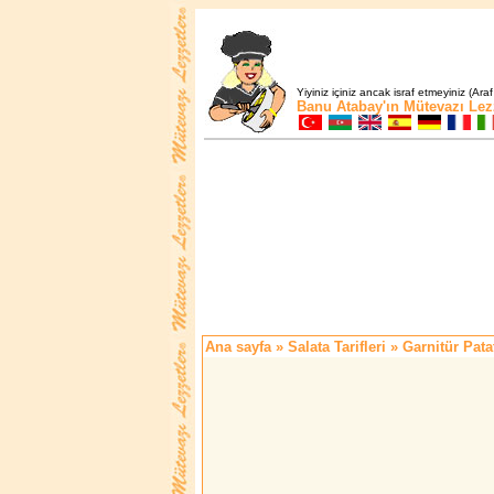
Yiyiniz içiniz ancak israf etmeyiniz (Araf
Banu Atabay'ın
Mütevazı Lez
Ana sayfa
»
Salata Tarifleri
» Garnitür Pata