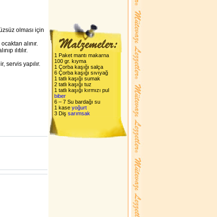
üzsüz olması için
r, ocaktan alınır.
ıp ılıtılır.
1 Paket mantı makarna
100 gr. kıyma
 servis yapılır.
1 Çorba kaşığı salça
6 Çorba kaşığı sıvıyağ
1 tatlı kaşığı sumak
2 tatlı kaşığı tuz
1 tatlı kaşığı kırmızı pul
biber
6 – 7 Su bardağı su
1 kase
yoğurt
3 Diş
sarımsak