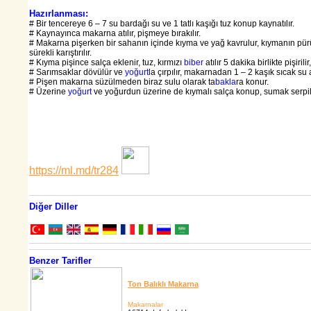
Hazırlanması:
# Bir tencereye 6 – 7 su bardağı su ve 1 tatlı kaşığı tuz konup kaynatılır.
# Kaynayınca makarna atılır, pişmeye bırakılır.
# Makarna pişerken bir sahanın içinde kıyma ve yağ kavrulur, kıymanın pür
sürekli karıştırılır.
# Kıyma pişince salça eklenir, tuz, kırmızı
biber
atılır 5 dakika birlikte pişirili
# Sarımsaklar dövülür ve
yoğurt
la çırpılır, makarnadan 1 – 2 kaşık sıcak su alın
# Pişen makarna süzülmeden biraz sulu olarak ta
bakla
ra konur.
# Üzerine
yoğurt
ve yoğurdun üzerine de kıymalı salça konup, sumak serpilir,
https://ml.md/tr284
Diğer Diller
Benzer Tarifler
Ton Balıklı Makarna
Makarnalar