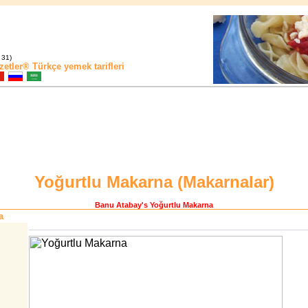
 31)
zetler®
Türkçe yemek tarifleri
Yoğurtlu Makarna (
Makarnalar
)
Banu Atabay
's Yoğurtlu Makarna
a