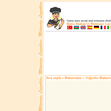
Yiyiniz içiniz ancak israf etmeyiniz (Araf
Banu Atabay'ın
Mütevazı Lez
Ana sayfa
»
Makarnalar
» Yoğurtlu Makarn