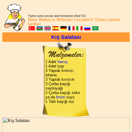
Yiyiniz içiniz ancak israf etmeyiniz (Araf 31)
Banu Atabay'ın
Mütevazı Lezzetler®
Türkçe yemek
tarifleri
Kış Salatası
1 Adet
havuç
1 Adet turp
3 Yaprak kırmızı
lahana
3 Yaprak kıvırcık
3 Çorba kaşığı
zeytinyağı
2 Çorba kaşığı sirke
ya da
limon
suyu
1 Tatlı kaşığı tuz