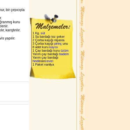
r, bir çırpıcıyla
r.
oğranmış kuru
klenir.
, karıştırılır.
1 Kg.
süt
1 Su bardağı toz şeker
is yapılır.
2 Çorba kaşığı nişasta
3 Çorba kaşığı
pirinç
unu
8 adet kuru
kayısı
1 Çay bardağı kuru
üzüm
Yarım çay bardağı
badem
Yarım çay bardağı
hindi
stan
ceviz
i
1 Paket vanilya