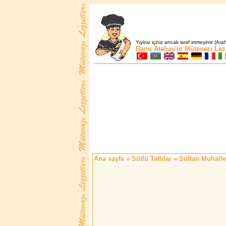
Yiyiniz içiniz ancak israf etmeyiniz (Araf
Banu Atabay'ın
Mütevazı Lez
Ana sayfa
»
Sütlü Tatlılar
» Sultan Muhalle