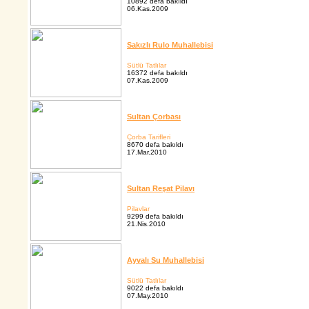
10892 defa bakıldı
06.Kas.2009
Sakızlı Rulo Muhallebisi
Sütlü Tatlılar
16372 defa bakıldı
07.Kas.2009
Sultan Çorbası
Çorba Tarifleri
8670 defa bakıldı
17.Mar.2010
Sultan Reşat Pilavı
Pilavlar
9299 defa bakıldı
21.Nis.2010
Ayvalı Su Muhallebisi
Sütlü Tatlılar
9022 defa bakıldı
07.May.2010