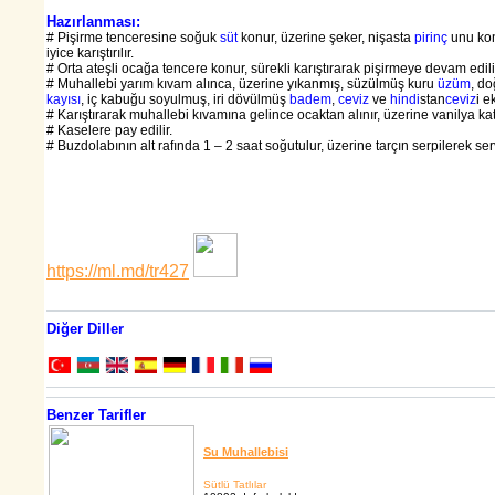
Hazırlanması:
# Pişirme tenceresine soğuk
süt
konur, üzerine şeker, nişasta
pirinç
unu konu
iyice karıştırılır.
# Orta ateşli ocağa tencere konur, sürekli karıştırarak pişirmeye devam edili
# Muhallebi yarım kıvam alınca, üzerine yıkanmış, süzülmüş kuru
üzüm
, d
kayısı
, iç kabuğu soyulmuş, iri dövülmüş
badem
,
ceviz
ve
hindi
stan
ceviz
i e
# Karıştırarak muhallebi kıvamına gelince ocaktan alınır, üzerine vanilya katılır
# Kaselere pay edilir.
# Buzdolabının alt rafında 1 – 2 saat soğutulur, üzerine tarçın serpilerek serv
https://ml.md/tr427
Diğer Diller
Benzer Tarifler
Su Muhallebisi
Sütlü Tatlılar