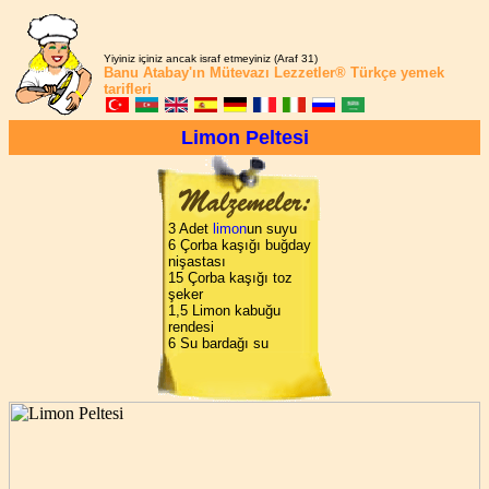
Yiyiniz içiniz ancak israf etmeyiniz (Araf 31)
Banu Atabay'ın
Mütevazı Lezzetler®
Türkçe yemek
tarifleri
Limon Peltesi
3 Adet
limon
un suyu
6 Çorba kaşığı buğday
nişastası
15 Çorba kaşığı toz
şeker
1,5 Limon kabuğu
rendesi
6 Su bardağı su