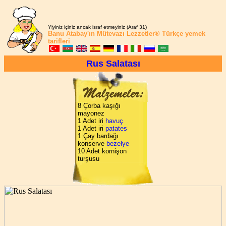
Yiyiniz içiniz ancak israf etmeyiniz (Araf 31)
Banu Atabay'ın
Mütevazı Lezzetler®
Türkçe yemek
tarifleri
Rus Salatası
8 Çorba kaşığı
mayonez
1 Adet iri
havuç
1 Adet iri
patates
1 Çay bardağı
konserve
bezelye
10 Adet kornişon
turşusu