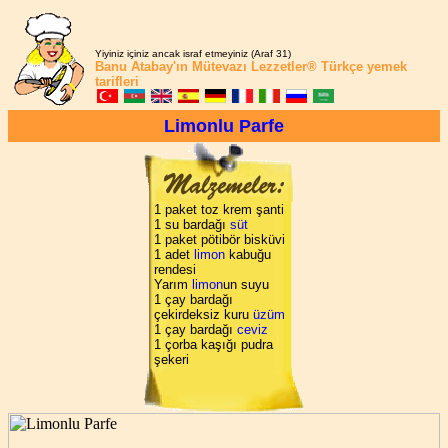
Yiyiniz içiniz ancak israf etmeyiniz (Araf 31)
Banu Atabay'ın
Mütevazı Lezzetler®
Türkçe yemek
tarifleri
Limonlu Parfe
1 paket toz krem şanti
1 su bardağı
süt
1 paket pötibör bisküvi
1 adet
limon
kabuğu
rendesi
Yarım
limon
un suyu
1 çay bardağı
çekirdeksiz kuru
üzüm
1 çay bardağı
ceviz
1 çorba kaşığı pudra
şekeri