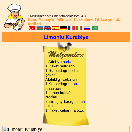
Yiyiniz içiniz ancak israf etmeyiniz (Araf 31)
Banu Atabay'ın
Mütevazı Lezzetler®
Türkçe yemek
tarifleri
Limonlu Kurabiye
2 Adet
yumurta
1 Paket margarin
1 Su bardağı pudra
şekeri
Alabildiği kadar un
1 Su bardağı
mısır
nişastası
1 Limon kabuğu
rendesi
Yarım çay kaşığı
limon
tuzu
1 Paket kabartma tozu