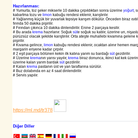
Hazırlanması:
# Yumurta, toz şeker mikserle 10 dakika çırpıldıktan sonra üzerine
yoğurt
, 
kabartma tozu ve
limon
kabuğu rendesi eklenir, karıştırılır.
# Yağlanmış küçük bir yuvarlak tepsiye karışım dökülür. Önceden biraz ısıt
fırında 50 dakika pişirilir.
# Fırından çıkınca 10 dakika dinlendirilir. Enine 2 parçaya kesilir.
# Bu arada
krema
hazırlanır. Soğuk
süt
e soğuk su katılır, üzerine un, nişast
pürüzsüz olacak şekilde karıştırılır. Orta ateşte muhallebi kıvamına gelene k
pişirilir.
# Kıvama gelince,
limon
kabuğu rendesi eklenir, ocaktan alınır hemen marga
margarin eriyene kadar çırpılır.
# 2 eşit parçaya bölünen kekin ilk katına yarım su bardağı
süt
gezdirilir.
# Üzerine
krema
nın yarısı yayılır,
krema
biraz donunca, ikinci kat kek üzerin
üzerine kalan yarım bardak
süt
gezdirilir.
# Kalan
krema
pastanın üst ve yan taraflarına sürülür.
# Buz dolabında en az 4 saat dinlendirilir.
# Servis yapılır.
https://ml.md/tr378
Diğer Diller