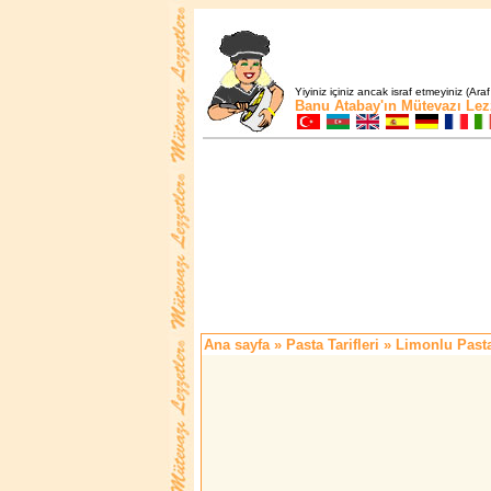
Yiyiniz içiniz ancak israf etmeyiniz (Araf
Banu Atabay'ın
Mütevazı Lez
Ana sayfa
»
Pasta Tarifleri
» Limonlu Past