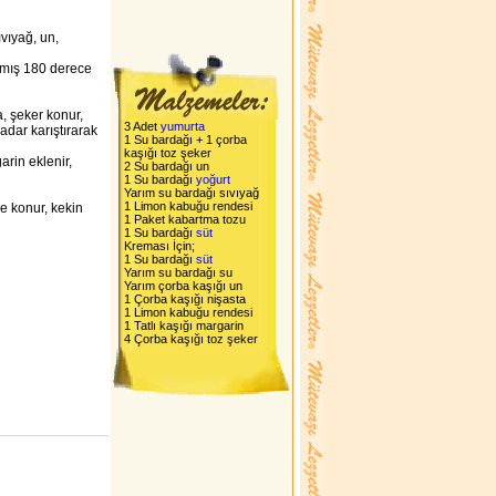
sıvıyağ, un,
ılmış 180 derece
a, şeker konur,
3 Adet
yumurta
adar karıştırarak
1 Su bardağı + 1 çorba
kaşığı toz şeker
rin eklenir,
2 Su bardağı un
1 Su bardağı
yoğurt
Yarım su bardağı sıvıyağ
1 Limon kabuğu rendesi
e konur, kekin
1 Paket kabartma tozu
1 Su bardağı
süt
Kreması İçin;
1 Su bardağı
süt
Yarım su bardağı su
Yarım çorba kaşığı un
1 Çorba kaşığı nişasta
1 Limon kabuğu rendesi
1 Tatlı kaşığı margarin
4 Çorba kaşığı toz şeker