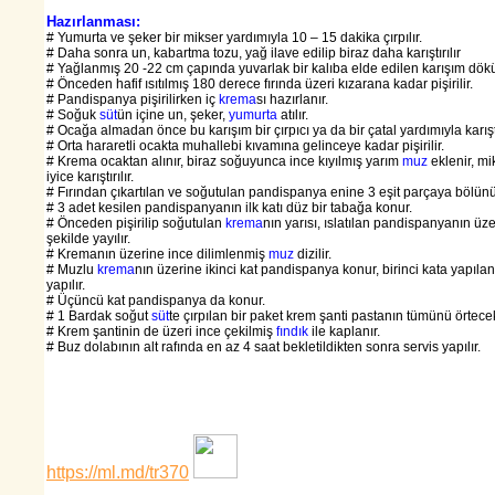
Hazırlanması:
# Yumurta ve şeker bir mikser yardımıyla 10 – 15 dakika çırpılır.
# Daha sonra un, kabartma tozu, yağ ilave edilip biraz daha karıştırılır
# Yağlanmış 20 -22 cm çapında yuvarlak bir kalıba elde edilen karışım dökü
# Önceden hafif ısıtılmış 180 derece fırında üzeri kızarana kadar pişirilir.
# Pandispanya pişirilirken iç
krema
sı hazırlanır.
# Soğuk
süt
ün içine un, şeker,
yumurta
atılır.
# Ocağa almadan önce bu karışım bir çırpıcı ya da bir çatal yardımıyla karıştır
# Orta hararetli ocakta muhallebi kıvamına gelinceye kadar pişirilir.
# Krema ocaktan alınır, biraz soğuyunca ince kıyılmış yarım
muz
eklenir, mi
iyice karıştırılır.
# Fırından çıkartılan ve soğutulan pandispanya enine 3 eşit parçaya bölünü
# 3 adet kesilen pandispanyanın ilk katı düz bir tabağa konur.
# Önceden pişirilip soğutulan
krema
nın yarısı, ıslatılan pandispanyanın üz
şekilde yayılır.
# Kremanın üzerine ince dilimlenmiş
muz
dizilir.
# Muzlu
krema
nın üzerine ikinci kat pandispanya konur, birinci kata yapıla
yapılır.
# Üçüncü kat pandispanya da konur.
# 1 Bardak soğut
süt
te çırpılan bir paket krem şanti pastanın tümünü örtecek
# Krem şantinin de üzeri ince çekilmiş
fındık
ile kaplanır.
# Buz dolabının alt rafında en az 4 saat bekletildikten sonra servis yapılır.
https://ml.md/tr370