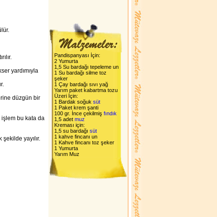
lür.
Pandispanyası İçin:
ılır.
2 Yumurta
1,5 Su bardağı tepeleme un
kser yardımıyla
1 Su bardağı silme toz
şeker
r.
1 Çay bardağı sıvı yağ
Yarım paket kabartma tozu
Üzeri İçin:
erine düzgün bir
1 Bardak soğuk
süt
1 Paket krem şanti
100 gr. İnce çekilmiş
fındık
n işlem bu kata da
1,5 adet
muz
Kreması için:
1,5 su bardağı
süt
1 kahve fincanı un
 şekilde yayılır.
1 Kahve fincanı toz şeker
1 Yumurta
Yarım Muz