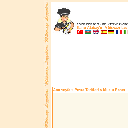
Yiyiniz içiniz ancak israf etmeyiniz (Araf
Banu Atabay'ın
Mütevazı Lez
Ana sayfa
»
Pasta Tarifleri
» Muzlu Pasta