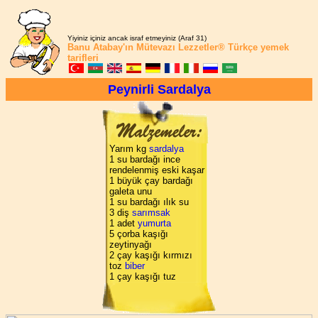
Yiyiniz içiniz ancak israf etmeyiniz (Araf 31)
Banu Atabay'ın
Mütevazı Lezzetler®
Türkçe yemek
tarifleri
Peynirli Sardalya
Yarım kg
sardalya
1 su bardağı ince
rendelenmiş eski kaşar
1 büyük çay bardağı
galeta unu
1 su bardağı ılık su
3 diş
sarımsak
1 adet
yumurta
5 çorba kaşığı
zeytinyağı
2 çay kaşığı kırmızı
toz
biber
1 çay kaşığı tuz