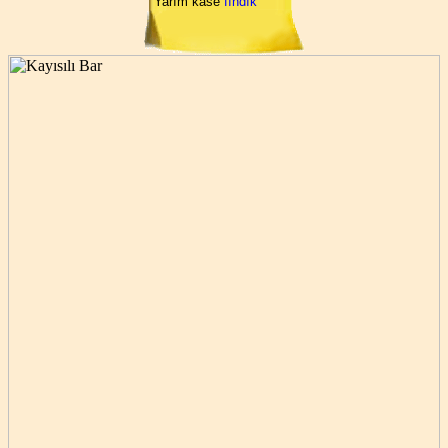
Yarım kase
fındık