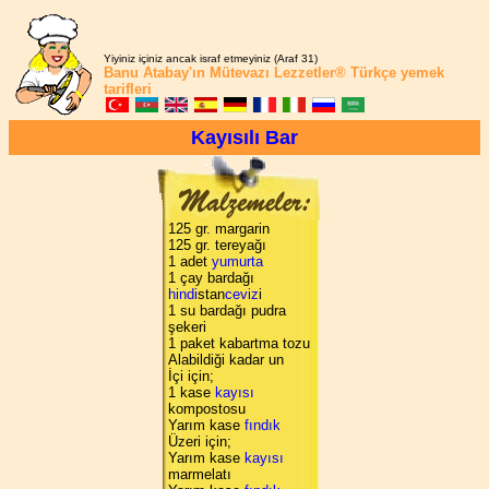
Yiyiniz içiniz ancak israf etmeyiniz (Araf 31)
Banu Atabay'ın
Mütevazı Lezzetler®
Türkçe yemek
tarifleri
Kayısılı Bar
125 gr. margarin
125 gr. tereyağı
1 adet
yumurta
1 çay bardağı
hindi
stan
ceviz
i
1 su bardağı pudra
şekeri
1 paket kabartma tozu
Alabildiği kadar un
İçi için;
1 kase
kayısı
kompostosu
Yarım kase
fındık
Üzeri için;
Yarım kase
kayısı
marmelatı