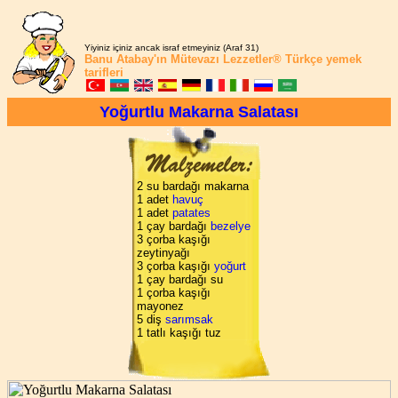
Yiyiniz içiniz ancak israf etmeyiniz (Araf 31)
Banu Atabay'ın
Mütevazı Lezzetler®
Türkçe yemek
tarifleri
Yoğurtlu Makarna Salatası
2 su bardağı makarna
1 adet
havuç
1 adet
patates
1 çay bardağı
bezelye
3 çorba kaşığı
zeytinyağı
3 çorba kaşığı
yoğurt
1 çay bardağı su
1 çorba kaşığı
mayonez
5 diş
sarımsak
1 tatlı kaşığı tuz