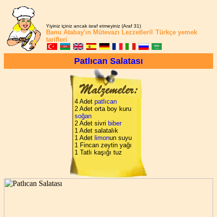
Yiyiniz içiniz ancak israf etmeyiniz (Araf 31)
Banu Atabay'ın
Mütevazı Lezzetler®
Türkçe yemek
tarifleri
Patlıcan Salatası
4 Adet
patlıcan
2 Adet orta boy kuru
soğan
2 Adet sivri
biber
1 Adet salatalık
1 Adet
limon
un suyu
1 Fincan zeytin yağı
1 Tatlı kaşığı tuz