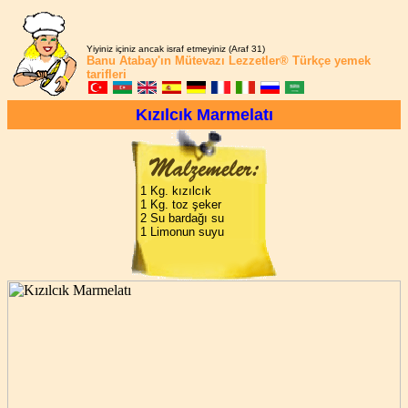
Yiyiniz içiniz ancak israf etmeyiniz (Araf 31)
Banu Atabay'ın
Mütevazı Lezzetler®
Türkçe yemek
tarifleri
Kızılcık Marmelatı
1 Kg. kızılcık
1 Kg. toz şeker
2 Su bardağı su
1 Limonun suyu