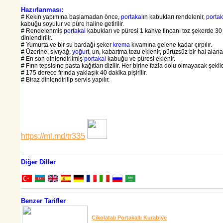
Hazırlanması:
# Kekin yapımına başlamadan önce,
portakal
ın kabukları rendelenir,
portak
kabuğu soyulur ve püre haline getirilir.
# Rendelenmiş
portakal
kabukları ve püresi 1 kahve fincanı toz şekerde 30
dinlendirilir.
# Yumurta ve bir su bardağı şeker
krema
kıvamına gelene kadar çırpılır.
# Üzerine, sıvıyağ,
yoğurt
, un, kabartma tozu eklenir, pürüzsüz bir hal alana k
# En son dinlendirilmiş
portakal
kabuğu ve püresi eklenir.
# Fırın tepsisine pasta kağıtları dizilir. Her birine fazla dolu olmayacak şeki
# 175 derece fırında yaklaşık 40 dakika pişirilir.
# Biraz dinlendirilip servis yapılır.
https://ml.md/tr335
Diğer Diller
Benzer Tarifler
Çikolatalı Portakallı Kurabiye