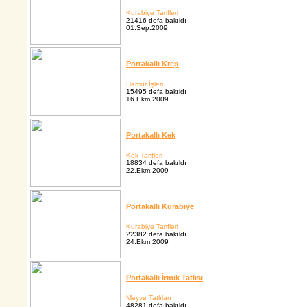
Kurabiye Tarifleri
21416 defa bakıldı
01.Sep.2009
Portakallı Krep
Hamur İşleri
15495 defa bakıldı
16.Ekm.2009
Portakallı Kek
Kek Tarifleri
18834 defa bakıldı
22.Ekm.2009
Portakallı Kurabiye
Kurabiye Tarifleri
22382 defa bakıldı
24.Ekm.2009
Portakallı İrmik Tatlısı
Meyve Tatlıları
48281 defa bakıldı