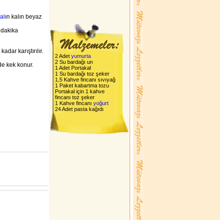
al
ın kalın beyaz
 dakika
adar karıştırılır.
2 Adet
yumurta
2 Su bardağı un
lde kek konur.
1 Adet Portakal
1 Su bardağı toz şeker
1,5 Kahve fincanı sıvıyağ
1 Paket kabartma tozu
Portakal için 1 kahve
fincanı toz şeker
1 Kahve fincanı
yoğurt
24 Adet pasta kağıdı