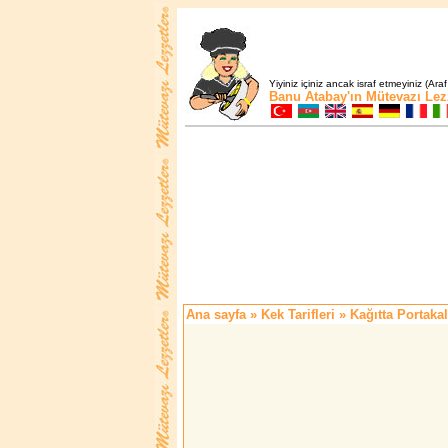
Yiyiniz içiniz ancak israf etmeyiniz (Araf
Banu Atabay'ın
Mütevazı Lez
Ana sayfa
»
Kek Tarifleri
» Kağıtta Portakal