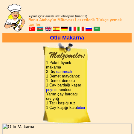
Yiyiniz içiniz ancak israf etmeyiniz (Araf 31)
Banu Atabay'ın
Mütevazı Lezzetler®
Türkçe yemek
tarifleri
Otlu Makarna
1 Paket fiyonk
makarna
3 Diş
sarımsak
1 Demet maydanoz
1 Demet dereotu
1 Çay bardağı kaşar
peynir
i rendesi
Yarım çay bardağı
sıvıyağ
1 Tatlı kaşığı tuz
1 Çay kaşığı kara
biber