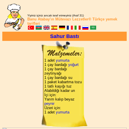
Yiyiniz içiniz ancak israf etmeyiniz (Araf 31)
Banu Atabay'ın
Mütevazı Lezzetler®
Türkçe yemek
tarifleri
Sahur Bastı
1 adet
yumurta
1 çay bardağı
yoğurt
1 çay bardağı
zeytinyağı
1 çay bardağı su
1 paket kabartma tozu
1 tatlı kaşığı tuz
Alabildiği kadar un
İçi için:
Yarım kalıp beyaz
peynir
Üzeri için:
1 adet
yumurta