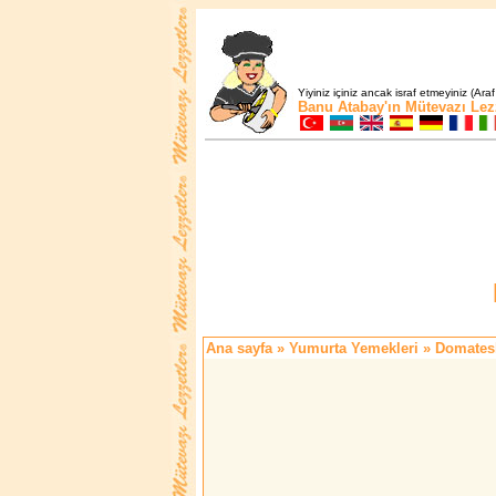
Yiyiniz içiniz ancak israf etmeyiniz (Araf
Banu Atabay'ın
Mütevazı Lez
Ana sayfa
»
Yumurta Yemekleri
» Domatesl