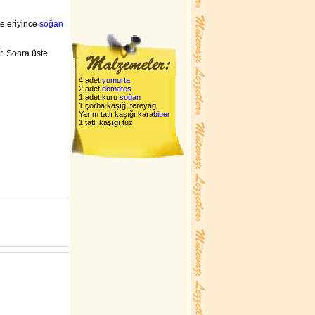
te eriyince
soğan
.
ır. Sonra üste
4 adet
yumurta
2 adet
domates
1 adet kuru
soğan
1 çorba kaşığı tereyağı
Yarım tatlı kaşığı kara
biber
1 tatlı kaşığı tuz