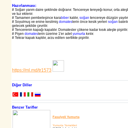
Hazırlanması:
# Soğan yarım daire şeklinde doğranır. Tencereye tereyeğı konur, orta ateş
ve tuz eklenir.
# Tamamen pembeleşince kara
biber
katılır,
soğan
tencereye düzgün yayılır
# Soyulmuş ve enine kesilmiş
domates
lerin önce kesik yerleri
soğan
batırıl
gelecek şekilde çevrilir.
# Tencerenin kapağı kapatılır. Domatesler çökene kadar kısık ateşte pişirilir.
# Pişen
domates
lerin üzerine 1'er adet
yumurta
kırılır.
# Tekrar kapak kaptılır, arzu edilen sertlikte pişirilir.
https://ml.md/tr1573
Diğer Diller
Benzer Tarifler
Fasulyeli Yumurta
Yumurta Yemekleri