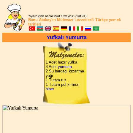
Yiyiniz içiniz ancak israf etmeyiniz (Araf 31)
Banu Atabay'ın
Mütevazı Lezzetler®
Türkçe yemek
tarifleri
Yufkalı Yumurta
1 Adet hazır yufka
4 Adet
yumurta
2 Su bardağı kızartma
yağı
1 Tutam tuz
1 Tutam pul kırmızı
biber