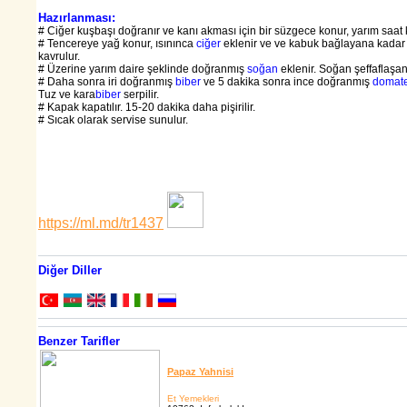
Hazırlanması:
# Ciğer kuşbaşı doğranır ve kanı akması için bir süzgece konur, yarım saat k
# Tencereye yağ konur, ısınınca
ciğer
eklenir ve ve kabuk bağlayana kadar 
kavrulur.
# Üzerine yarım daire şeklinde doğranmış
soğan
eklenir. Soğan şeffaflaşana
# Daha sonra iri doğranmış
biber
ve 5 dakika sonra ince doğranmış
domat
Tuz ve kara
biber
serpilir.
# Kapak kapatılır. 15-20 dakika daha pişirilir.
# Sıcak olarak servise sunulur.
https://ml.md/tr1437
Diğer Diller
Benzer Tarifler
Papaz Yahnisi
Et Yemekleri