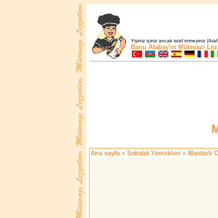
Yiyiniz içiniz ancak israf etmeyiniz (Araf
Banu Atabay'ın
Mütevazı Lez
M
Ana sayfa
»
Sakatat Yemekleri
» Mantarlı C