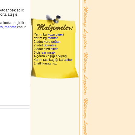
adar bekletilir.
orta ateşte
 kadar pişirilir.
es
,
mantar
katılır.
Yarım kg
kuzu
ciğer
i
Yarım kg
mantar
2 adet kuru
soğan
2 adet
domates
2 adet sivri
biber
3 diş
sarımsak
4 çorba kaşığı sıvıyağ
Yarım tatlı kaşığı kara
biber
1 tatlı kaşığı tuz