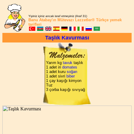
Yiyiniz içiniz ancak israf etmeyiniz (Araf 31)
Banu Atabay'ın
Mütevazı Lezzetler®
Türkçe yemek
tarifleri
Taşlık Kavurması
Yarım kg
tavuk
taşlık
1 adet iri
domates
1 adet kuru
soğan
1 adet sivri
biber
1 çay kaşığı kimyon
Tuz
3 çorba kaşığı sıvıyağ