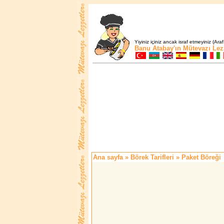
Yiyiniz içiniz ancak israf etmeyiniz (Araf
Banu Atabay'ın
Mütevazı Lez
Ana sayfa
»
Börek Tarifleri
» Paket Böreği