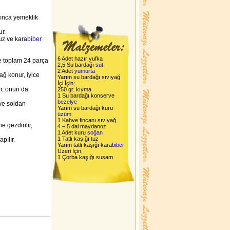
ınınca yemeklik
ur.
tuz ve kara
biber
6 Adet hazır yufka
re toplam 24 parça
2,5 Su bardağı
süt
2 Adet
yumurta
ağ konur, iyice
Yarım su bardağı sıvıyağ
İçi İçin;
ür, onun da
250 gr. kıyma
1 Su bardağı konserve
bezelye
 ve soldan
Yarım su bardağı kuru
üzüm
1 Kahve fincanı sıvıyağ
ne gezdirilir,
4 – 5 dal maydanoz
1 Adet kuru
soğan
1 Tatlı kaşığı tuz
pılır.
Yarım tatlı kaşığı kara
biber
Üzeri İçin;
1 Çorba kaşığı susam