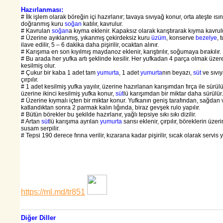
Hazırlanması:
# İlk işlem olarak böreğin içi hazırlanır; tavaya sıvıyağ konur, orta ateşte ıs
doğranmış kuru
soğan
katılır, kavrulur.
# Kavrulan
soğan
a kıyma eklenir. Kapaksız olarak karıştırarak kıyma kavrul
# Üzerine ayıklanmış, yıkanmış çekirdeksiz kuru
üzüm
, konserve
bezelye
, 
ilave edilir, 5 – 6 dakika daha pişirilir, ocaktan alınır.
# Karışıma en son kıyılmış maydanoz eklenir, karıştırılır, soğumaya bırakılır.
# Bu arada her yufka artı şeklinde kesilir. Her yufkadan 4 parça olmak üze
kesilmiş olur.
# Çukur bir kaba 1 adet tam
yumurta
, 1 adet
yumurta
nın beyazı,
süt
ve sıvıy
çırpılır.
# 1 adet kesilmiş yufka yayılır, üzerine hazırlanan karışımdan fırça ile sürül
üzerine ikinci kesilmiş yufka konur,
süt
lü karışımdan bir miktar daha sürülür.
# Üzerine kıymalı içten bir miktar konur. Yufkanın geniş tarafından, sağdan
katlandıktan sonra 2 parmak kalın lığında, biraz gevşek rulo yapılır.
# Bütün börekler bu şekilde hazırlanır, yağlı tepsiye sıkı sıkı dizilir.
# Artan
süt
lü karışıma ayrılan
yumurta
sarısı eklenir, çırpılır, böreklerin üzeri
susam serpilir.
# Tepsi 190 derece fırına verilir, kızarana kadar pişirilir, sıcak olarak servis ya
https://ml.md/tr851
Diğer Diller