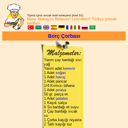
Yiyiniz içiniz ancak israf etmeyiniz (Araf 31)
Banu Atabay'ın
Mütevazı Lezzetler®
Türkçe yemek
tarifleri
Borç Çorbası
Yarım çay bardağı sıvı
yağ
Yarım adet
kereviz
1 Adet
soğan
1 Adet
havuç
1 Adet pancar
1/4 Kırmızı lahana
1 Adet
pırasa
50 gr. parça et
1 Adet
patates
1 Kaşık salça
6 Su bardağı et suyu
1 Çay bardağı sıcak
su
1 Çorba kaşığı nişasta
2 Tatlı kaşığı tuz