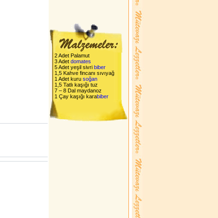
2 Adet Palamut
3 Adet
domates
5 Adet yeşil sivri
biber
1,5 Kahve fincanı sıvıyağ
1 Adet kuru
soğan
1,5 Tatlı kaşığı tuz
7 – 8 Dal maydanoz
1 Çay kaşığı kara
biber