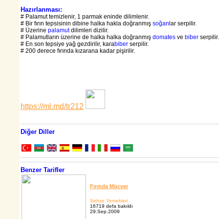
Hazırlanması:
# Palamut temizlenir, 1 parmak eninde dilimlenir.
# Bir fırın tepsisinin dibine halka hakla doğranmış
soğan
lar serpilir.
# Üzerine
palamut
dilimleri dizilir.
# Palamutların üzerine de halka halka doğranmış
domates
ve
biber
serpilir.
# En son tepsiye yağ gezdirilir, kara
biber
serpilir.
# 200 derece fırında kızarana kadar pişirilir.
https://ml.md/tr212
Diğer Diller
Benzer Tarifler
Fırında Mücver
Sebze Yemekleri
16719 defa bakıldı
29.Sep.2009