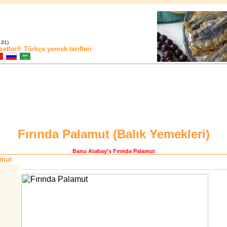
 31)
zetler®
Türkçe yemek tarifleri
Fırında Palamut (
Balık Yemekleri
)
Banu Atabay
's Fırında Palamut
amut