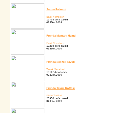
Sarma Palamut
Balık Yemekleri
15768 defa bakıldı
01.Ekm.2009
Fırında Mantarlı Hamsi
Balık Yemekleri
17288 defa bakıldı
01.Ekm.2009
Fırında Sebzeli Tavuk
Tavuk Yemekleri
15117 defa bakıldı
02.Ekm.2009
Fırında Tavuk Köftesi
Köfte Tarifleri
23954 defa bakıldı
04.Ekm.2009