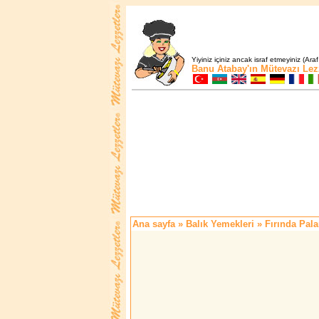
Yiyiniz içiniz ancak israf etmeyiniz (Araf
Banu Atabay'ın
Mütevazı Lez
Ana sayfa
»
Balık Yemekleri
» Fırında Pal