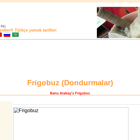
 31)
zetler®
Türkçe yemek tarifleri
Frigobuz (
Dondurmalar
)
Banu Atabay
's Frigobuz