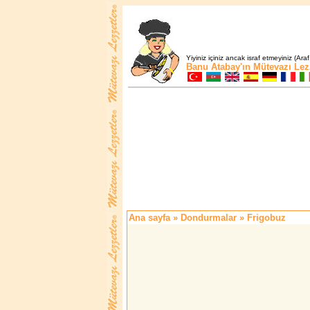
Yiyiniz içiniz ancak israf etmeyiniz (Araf
Banu Atabay'ın
Mütevazı Lez
Ana sayfa
»
Dondurmalar
» Frigobuz