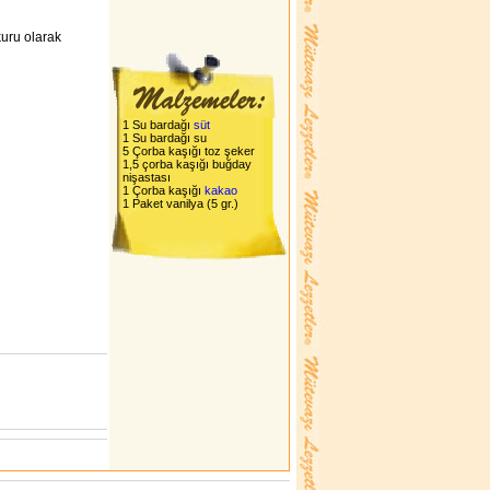
kuru olarak
1 Su bardağı
süt
1 Su bardağı su
5 Çorba kaşığı toz şeker
1,5 çorba kaşığı buğday
nişastası
1 Çorba kaşığı
kakao
1 Paket vanilya (5 gr.)