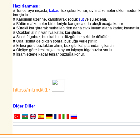
Hazırlanması:
# Tencereye nişasta,
kakao
, toz şeker konur, sıvı malzemeler eklenmeden 
karıştırılır.
# Karışımın üzerine, karıştırarak soğuk
süt
ve su eklenir.
# Bütün malzemeler birbirleriyle karışınca orta ateşli ocağa konur.
# Sürekli karıştırarak muhallebiden daha cıvık kıvam alana kadar, kaynatılır.
# Ocaktan alınır, vanilya katılır, karıştırılır.
# Sıcak frigobuz, buz kalıbına düzgün bir şekilde dökülür.
# Oda ısısına geldikten sonra, buzluğa yerleştirilir.
# Ertesi günü buzluktan alınır, buz gibi kalıplarından çıkartılır.
# Ölçüye göre kesilmiş aliminyum folyoya frigobuzlar sarılır.
# İkram edene kadar tekrar buzluğa konur.
https://ml.md/tr17
Diğer Diller