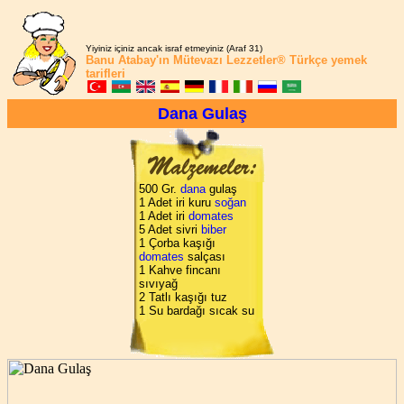
Yiyiniz içiniz ancak israf etmeyiniz (Araf 31)
Banu Atabay'ın
Mütevazı Lezzetler®
Türkçe yemek
tarifleri
Dana Gulaş
500 Gr.
dana
gulaş
1 Adet iri kuru
soğan
1 Adet iri
domates
5 Adet sivri
biber
1 Çorba kaşığı
domates
salçası
1 Kahve fincanı
sıvıyağ
2 Tatlı kaşığı tuz
1 Su bardağı sıcak su