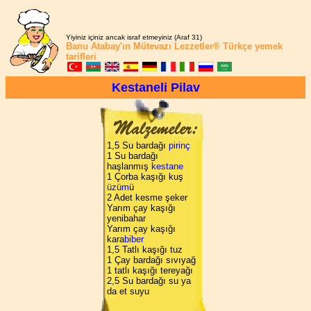
Yiyiniz içiniz ancak israf etmeyiniz (Araf 31)
Banu Atabay'ın
Mütevazı Lezzetler®
Türkçe yemek
tarifleri
Kestaneli Pilav
1,5 Su bardağı
pirinç
1 Su bardağı
haşlanmış
kestane
1 Çorba kaşığı kuş
üzüm
ü
2 Adet kesme şeker
Yarım çay kaşığı
yenibahar
Yarım çay kaşığı
kara
biber
1,5 Tatlı kaşığı tuz
1 Çay bardağı sıvıyağ
1 tatlı kaşığı tereyağı
2,5 Su bardağı su ya
da et suyu