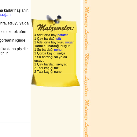
na kadar haşlanır.
,
soğan
onra, etsuyu ya da
likte ezerek püre
4 Adet orta boy
patates
1 Çay bardağı
süt
k çorbanın içinde
1 Adet orta boy kuru
soğan
Yarım su bardağı bulgur
ka daha pişirilir.
1 Su bardağı
nohut
rilir.
1 Çorba kaşığı salça
7 Su bardağı su ya da
etsuyu
1 Çay bardağı sıvıyağ
2 Tatlı kaşığı tuz
2 Tatlı kaşığı nane