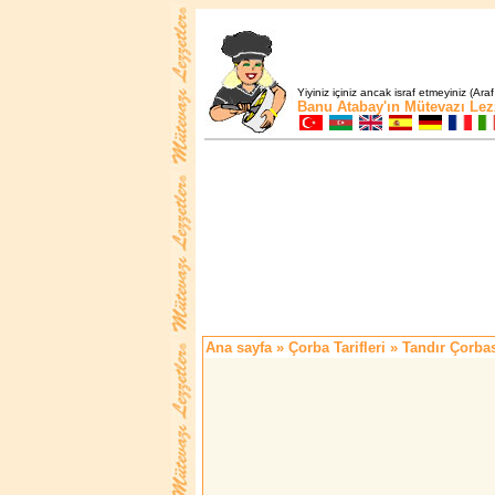
Yiyiniz içiniz ancak israf etmeyiniz (Araf
Banu Atabay'ın
Mütevazı Lez
Ana sayfa
»
Çorba Tarifleri
» Tandır Çorba