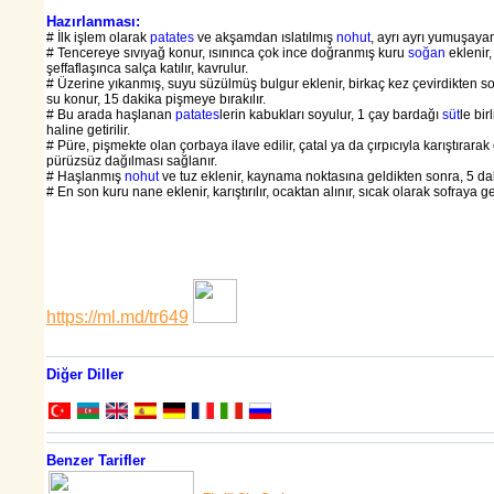
Hazırlanması:
# İlk işlem olarak
patates
ve akşamdan ıslatılmış
nohut
, ayrı ayrı yumuşaya
# Tencereye sıvıyağ konur, ısınınca çok ince doğranmış kuru
soğan
eklenir
şeffaflaşınca salça katılır, kavrulur.
# Üzerine yıkanmış, suyu süzülmüş bulgur eklenir, birkaç kez çevirdikten s
su konur, 15 dakika pişmeye bırakılır.
# Bu arada haşlanan
patates
lerin kabukları soyulur, 1 çay bardağı
süt
le bir
haline getirilir.
# Püre, pişmekte olan çorbaya ilave edilir, çatal ya da çırpıcıyla karıştırara
pürüzsüz dağılması sağlanır.
# Haşlanmış
nohut
ve tuz eklenir, kaynama noktasına geldikten sonra, 5 daki
# En son kuru nane eklenir, karıştırılır, ocaktan alınır, sıcak olarak sofraya geti
https://ml.md/tr649
Diğer Diller
Benzer Tarifler