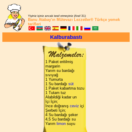
Yiyiniz içiniz ancak israf etmeyiniz (Araf 31)
Banu Atabay'ın
Mütevazı Lezzetler®
Türkçe yemek
tarifleri
Kalburabastı
1 Paket eritilmiş
margarin
Yarım su bardağı
sıvıyağ
1 Yumurta
1 Su bardağı
süt
1 Paket kabartma tozu
1 Tutam tuz
Alabildiği kadar un
İçi İçin;
İnce doğranış
ceviz
içi
Şerbeti İçin;
4 Su bardağı şeker
4,5 Su bardağı su
Yarım
limon
suyu