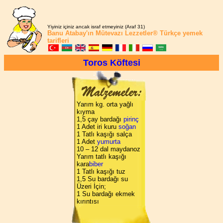
Yiyiniz içiniz ancak israf etmeyiniz (Araf 31)
Banu Atabay'ın
Mütevazı Lezzetler®
Türkçe yemek
tarifleri
Toros Köftesi
Yarım kg. orta yağlı
kıyma
1,5 çay bardağı
pirinç
1 Adet iri kuru
soğan
1 Tatlı kaşığı salça
1 Adet
yumurta
10 – 12 dal maydanoz
Yarım tatlı kaşığı
kara
biber
1 Tatlı kaşığı tuz
1,5 Su bardağı su
Üzeri İçin;
1 Su bardağı ekmek
kırıntısı