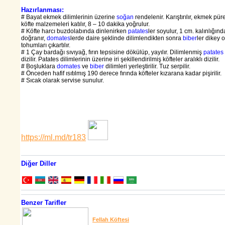
Hazırlanması:
# Bayat ekmek dilimlerinin üzerine
soğan
rendelenir. Karıştırılır, ekmek pür
köfte malzemeleri katılır, 8 – 10 dakika yoğrulur.
# Köfte harcı buzdolabında dinlenirken
patates
ler soyulur, 1 cm. kalınlığın
doğranır,
domates
lerde daire şeklinde dilimlendikten sonra
biber
ler dikey o
tohumları çıkartılır.
# 1 Çay bardağı sıvıyağ, fırın tepsisine dökülüp, yayılır. Dilimlenmiş
patates
dizilir. Patates dilimlerinin üzerine iri şekillendirilmiş köfteler aralıklı dizilir.
# Boşluklara
domates
ve
biber
dilimleri yerleştirilir. Tuz serpilir.
# Önceden hafif ısıtılmış 190 derece fırında köfteler kızarana kadar pişirilir.
# Sıcak olarak servise sunulur.
https://ml.md/tr183
Diğer Diller
Benzer Tarifler
Fellah Köftesi