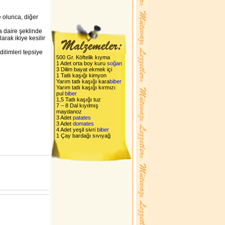
e olunca, diğer
da daire şeklinde
larak ikiye kesilir
dilimleri tepsiye
500 Gr. Köftelik kıyma
1 Adet orta boy kuru
soğan
3 Dilim bayat ekmek içi
1 Tatlı kaşığı kimyon
Yarım tatlı kaşığı kara
biber
Yarım tatlı kaşığı kırmızı
pul
biber
1,5 Tatlı kaşığı tuz
7 – 8 Dal kıyılmış
maydanoz
3 Adet
patates
3 Adet
domates
4 Adet yeşil sivri
biber
1 Çay bardağı sıvıyağ