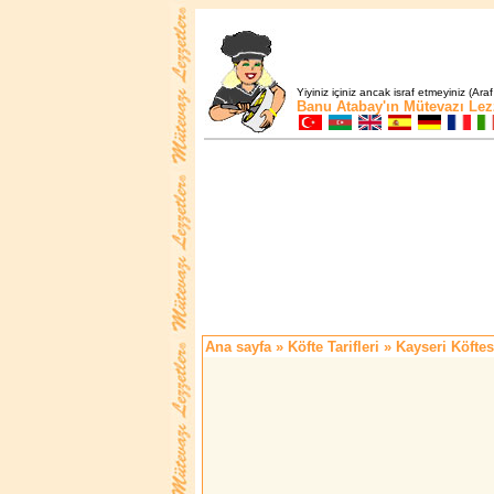
Yiyiniz içiniz ancak israf etmeyiniz (Araf
Banu Atabay'ın
Mütevazı Lez
Ana sayfa
»
Köfte Tarifleri
» Kayseri Köftes