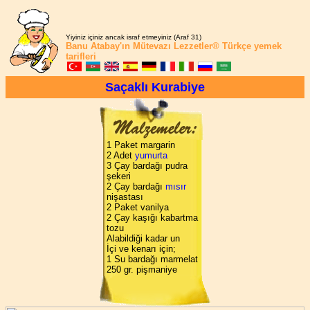
Yiyiniz içiniz ancak israf etmeyiniz (Araf 31)
Banu Atabay'ın
Mütevazı Lezzetler®
Türkçe yemek
tarifleri
Saçaklı Kurabiye
1 Paket margarin
2 Adet
yumurta
3 Çay bardağı pudra
şekeri
2 Çay bardağı
mısır
nişastası
2 Paket vanilya
2 Çay kaşığı kabartma
tozu
Alabildiği kadar un
İçi ve kenarı için;
1 Su bardağı marmelat
250 gr. pişmaniye