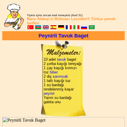
Yiyiniz içiniz ancak israf etmeyiniz (Araf 31)
Banu Atabay'ın
Mütevazı Lezzetler®
Türkçe yemek
tarifleri
Peynirli Tavuk Baget
10 adet
tavuk
baget
2 çorba kaşığı tereyağı
1 çay kaşığı kırmızı
toz
biber
2 diş
sarımsak
1 tatlı kaşığı tuz
1 su bardağı
rendelenmiş kaşar
peynir
i
Yarım su bardağı
galeta unu