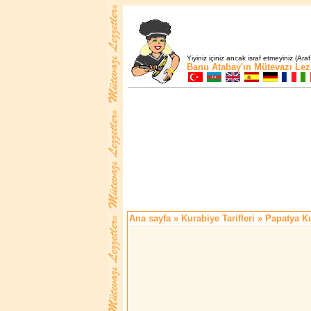
Yiyiniz içiniz ancak israf etmeyiniz (Araf
Banu Atabay'ın
Mütevazı Lez
Ana sayfa
»
Kurabiye Tarifleri
» Papatya Ku