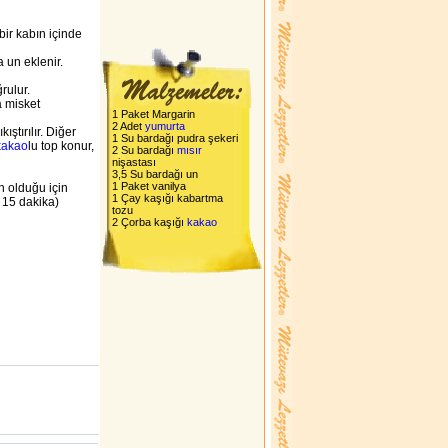
bir kabın içinde
 un eklenir.
rulur.
 misket
1 Paket Margarin
2 Adet
yumurta
ıştırılır. Diğer
1 Su bardağı pudra şekeri
kakao
lu top konur,
2 Su bardağı
mısır
nişastası
3,5 Su bardağı un
1 Paket vanilya
ın olduğu için
1 Çay kaşığı kabartma
- 15 dakika)
tozu
2 Çorba kaşığı
kakao