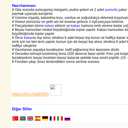
Hazırlanması:
# Oda ısısında yumuşamış margarin, pudra şekeri ve 2 adet
yumurta
çukur 
parmak uçlarıyla karıştırılır.
# Üzerine nişasta, kabartma tozu, vanilya ve yoğurdukça eklemek koşuluyla
# Hamur pürüzsüz ve şekil alır bir kıvama gelince 2 eşit parçaya bölünür.
# Parçalardan birine
kakao
eklenir ve
kakao
hamura renk verene kadar yoğ
# Beyaz hamurdan misket büyüklüğünde toplar yapılır. Kakao hamurdan da
büyüklüğünde toplar yapılır.
# Önce
kakao
lu top alınır, etrafına 6 adet beyaz top konur ve hafifçe toplar sık
renk için ise tam tersi yapılır, bunun için de beyaz top alınır, etrafına 6 adet
hafifçe sıkıştırılır.
# Hazırlanan papatya kurabiyeler, hafif yağlanmış fırın tepsisine dizilir.
# Önceden birhayli kızdırılmış fırına (200 derece) tepsi verilir. Fırın çok kızg
kurabiyelerin beyaz kısımları beyaz kalacak şekilde kısa süreli pişirilir. (10 
# Fırından çıkıp, biraz dinlendikten sonra servise sunulur.
https://ml.md/tr564
Diğer Diller