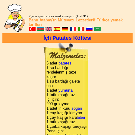
Yiyiniz içiniz ancak israf etmeyiniz (Araf 31)
Banu Atabay'ın
Mütevazı Lezzetler®
Türkçe yemek
tarifleri
İçli Patates Köftesi
5 adet
patates
1 su bardağı
rendelenmiş taze
kaşar
1 su bardağı galeta
unu
1 adet
yumurta
1 tatlı kaşığı tuz
İçi için:
200 gr kıyma
1 adet iri kuru
soğan
1 çay kaşığı kimyon
1 çay kaşığı kara
biber
1 tatlı kaşığı tuz
1 çorba kaşığı tereyağı
Pane için: