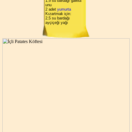
1,5 su bardağı galeta
unu
2 adet
yumurta
Kızartmak için:
2,5 su bardağı
ayçiçeği yağı