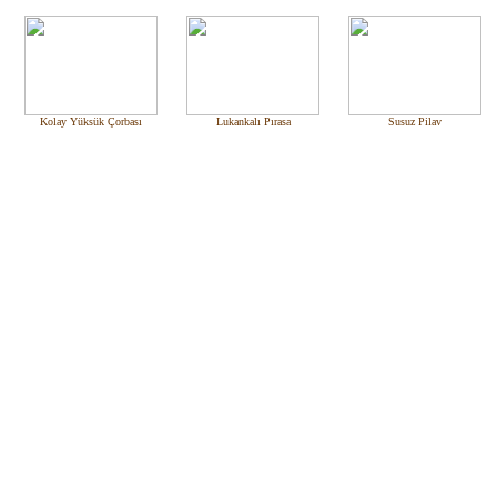
Kolay Yüksük Çorbası
Lukankalı Pırasa
Susuz Pilav