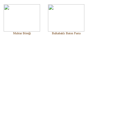
Muhtar Böreği
Balkabaklı Baton Pasta